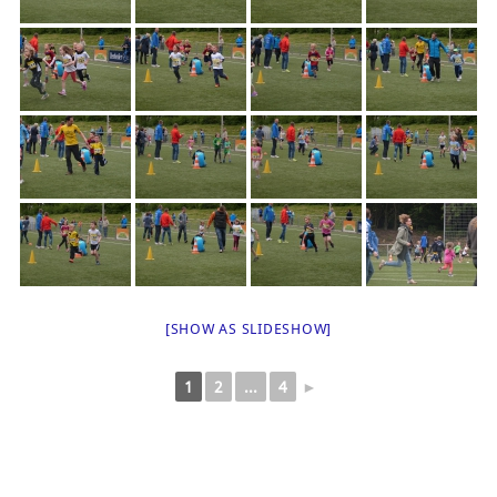
[SHOW AS SLIDESHOW]
1
2
...
4
►